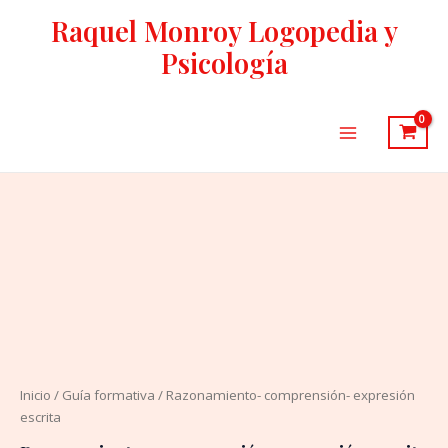
Ir
Raquel Monroy Logopedia y
al
Psicología
contenido
Main
Menu
Razonamiento-
comprensión-
expresión
escrita
cantidad
Inicio
/
Guía formativa
/ Razonamiento- comprensión- expresión
escrita