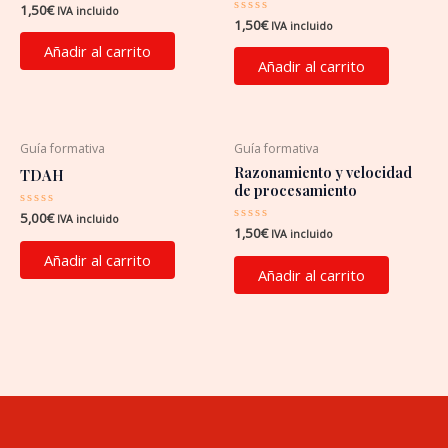
Valorado
1,50
€
IVA incluido
con
Valorado
1,50
€
IVA incluido
0
con
de
0
Añadir al carrito
5
de
Añadir al carrito
5
Guía formativa
Guía formativa
Razonamiento y velocidad
TDAH
de procesamiento
Valorado
5,00
€
IVA incluido
con
Valorado
1,50
€
IVA incluido
0
con
de
0
Añadir al carrito
5
de
Añadir al carrito
5