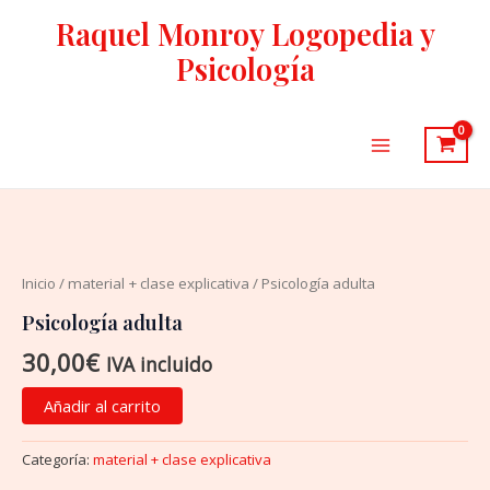
Ir
Raquel Monroy Logopedia y
al
Psicología
contenido
Main
Menu
Psicología
adulta
cantidad
Inicio
/
material + clase explicativa
/ Psicología adulta
Psicología adulta
30,00
€
IVA incluido
Añadir al carrito
Categoría:
material + clase explicativa