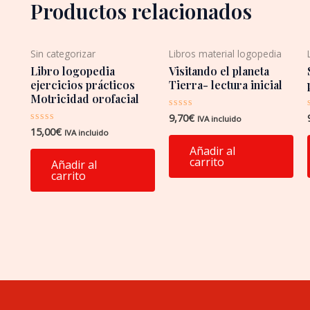
Productos relacionados
Sin categorizar
Libros material logopedia
Libro logopedia
Visitando el planeta
ejercicios prácticos
Tierra- lectura inicial
Motricidad orofacial
9,70
€
Valorado
IVA incluido
con
15,00
€
Valorado
IVA incluido
0
con
de
0
Añadir al
5
de
carrito
Añadir al
5
carrito