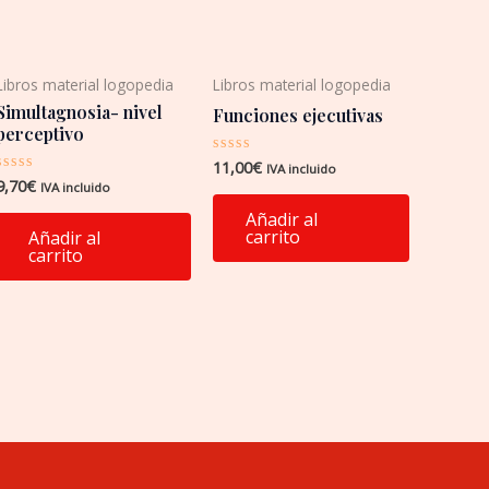
Libros material logopedia
Libros material logopedia
Simultagnosia- nivel
Funciones ejecutivas
perceptivo
11,00
€
Valorado
IVA incluido
con
9,70
€
Valorado
IVA incluido
0
con
de
0
Añadir al
5
de
carrito
Añadir al
5
carrito