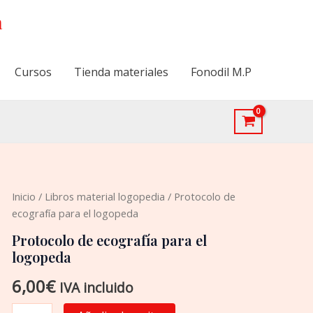
a
Cursos
Tienda materiales
Fonodil M.P
Protocolo
Inicio
/
Libros material logopedia
/ Protocolo de
de
ecografía para el logopeda
ecografía
para
Protocolo de ecografía para el
el
logopeda
logopeda
cantidad
6,00
€
IVA incluido