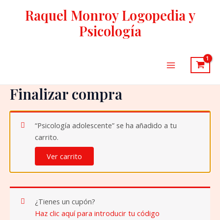
Ir
Raquel Monroy Logopedia y
al
Psicología
contenido
Main
Menu
Finalizar compra
“Psicología adolescente” se ha añadido a tu
carrito.
Ver carrito
¿Tienes un cupón?
Haz clic aquí para introducir tu código