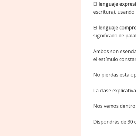
El
lenguaje expres
escritura), usando 
El
lenguaje compr
significado de pala
Ambos son esenciale
el estímulo constan
No pierdas esta op
La clase explicati
Nos vemos dentro 
Dispondrás de 30 dí