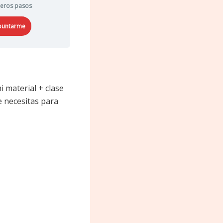
meros pasos
puntarme
i material + clase
e necesitas para