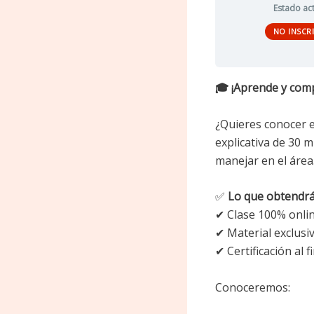
Estado ac
NO INSCR
🎓 ¡Aprende y comp
¿Quieres conocer el
explicativa de 30 
manejar en el área
✅
Lo que obtendrá
✔ Clase 100% onlin
✔ Material exclusi
✔ Certificación al f
Conoceremos: