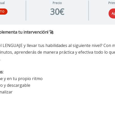
tual
Precio
Pri
30€
ITO
A
lementa tu intervención! 🚀
 LENGUAJE y llevar tus habilidades al siguiente nivel? Con m
minutos, aprenderás de manera práctica y efectiva todo lo qu
.
s:
e y en tu propio ritmo
vo y descargable
inalizar