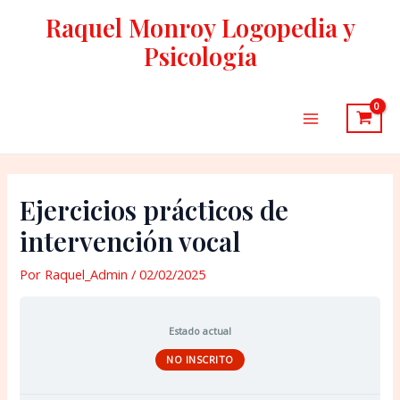
Ir
Raquel Monroy Logopedia y
al
Psicología
contenido
Main
Menu
Ejercicios prácticos de
intervención vocal
Por
Raquel_Admin
/
02/02/2025
Estado actual
NO INSCRITO